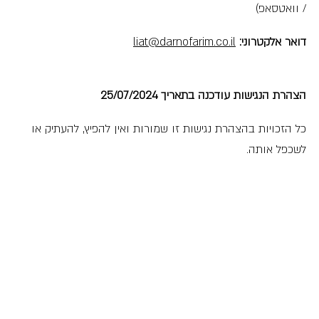
/ וואטסאפ)
דואר אלקטרוני:
liat@darnofarim.co.il
הצהרת הנגישות עודכנה בתאריך
25/07/2024
כל הזכויות בהצהרת נגישות זו שמורות ואין להפיץ, להעתיק או
לשכפל אותה.
כל השדות המסומנים ב-* הם שדות חובה