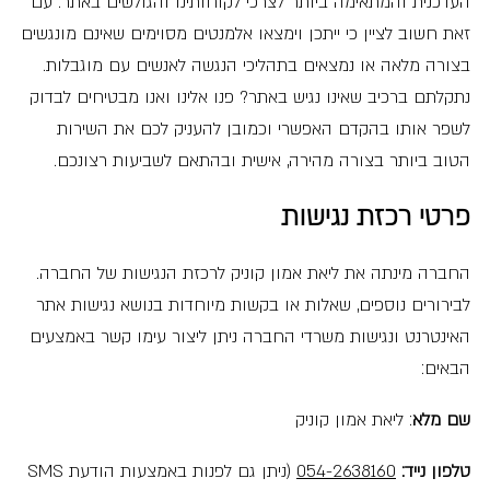
העדכנית והמתאימה ביותר לצרכי לקוחותינו והגולשים באתר. עם
זאת חשוב לציין כי ייתכן וימצאו אלמנטים מסוימים שאינם מונגשים
בצורה מלאה או נמצאים בתהליכי הנגשה לאנשים עם מוגבלות.
נתקלתם ברכיב שאינו נגיש באתר? פנו אלינו ואנו מבטיחים לבדוק
לשפר אותו בהקדם האפשרי וכמובן להעניק לכם את השירות
הטוב ביותר בצורה מהירה, אישית ובהתאם לשביעות רצונכם.
פרטי רכזת נגישות
החברה מינתה את ליאת אמון קוניק לרכזת הנגישות של החברה.
לבירורים נוספים, שאלות או בקשות מיוחדות בנושא נגישות אתר
האינטרנט ונגישות משרדי החברה ניתן ליצור עימו קשר באמצעים
הבאים:
שם מלא
: ליאת אמון קוניק
טלפון נייד:
054-2638160
(ניתן גם לפנות באמצעות הודעת SMS