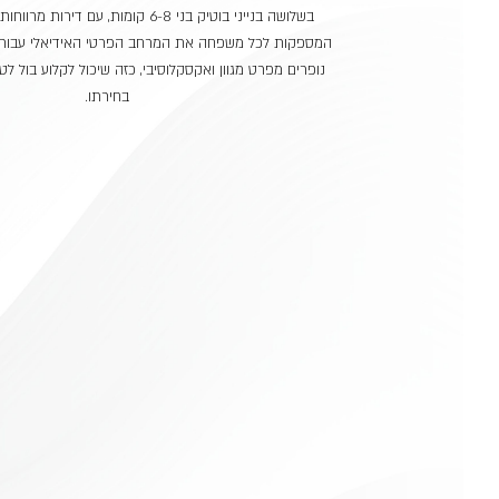
בשלושה בנייני בוטיק בני 6-8 קומות, עם די
המספקות לכל משפחה את המרחב הפרטי האידיאלי עבורה.
נופרים מפרט מגוון ואקסקלוסיבי, כזה שיכול לקלוע בול ל
בחירתו.
לובי
מחסן
3 בנייני
2 דירות
נוף
כניסה
לכל
בוטיק
בקומה
מרהיב
מפואר
דירה